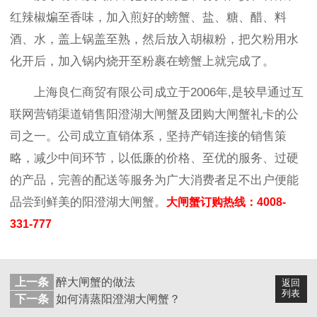
红辣椒煸至香味，加入煎好的螃蟹、盐、糖、醋、料
酒、水，盖上锅盖至熟，然后放入胡椒粉，把欠粉用水
化开后，加入锅内烧开至粉裹在螃蟹上就完成了。
上海良仁商贸有限公司成立于2006年,是较早通过互
联网营销渠道销售阳澄湖大闸蟹及团购大闸蟹礼卡的公
司之一。公司成立直销体系，坚持产销连接的销售策
略，减少中间环节，以低廉的价格、至优的服务、过硬
的产品，完善的配送等服务为广大消费者足不出户便能
品尝到鲜美的阳澄湖大闸蟹。
大闸蟹订购热线：4008-
331-777
上一条
醉大闸蟹的做法
返回
列表
下一条
如何清蒸阳澄湖大闸蟹？