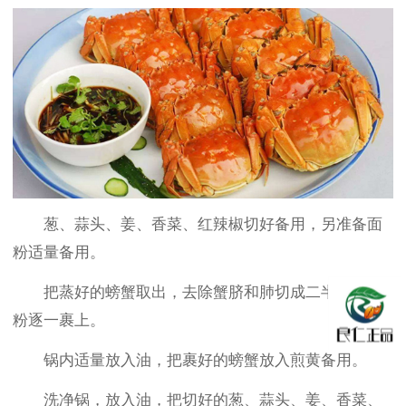
葱、蒜头、姜、香菜、红辣椒切好备用，另准备面
粉适量备用。
把蒸好的螃蟹取出，去除蟹脐和肺切成二半，用面
粉逐一裹上。
锅内适量放入油，把裹好的螃蟹放入煎黄备用。
洗净锅，放入油，把切好的葱、蒜头、姜、香菜、