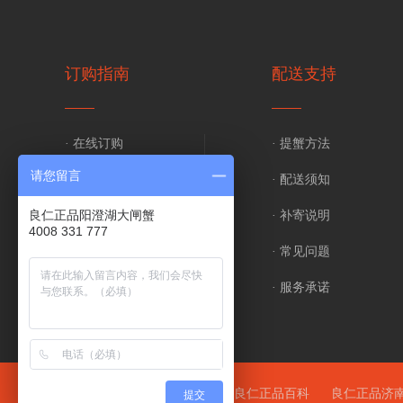
订购指南
配送支持
· 在线订购
· 提蟹方法
请您留言
· 电话订购
· 配送须知
良仁正品阳澄湖大闸蟹
· 支付方式
· 补寄说明
4008 331 777
· 发票说明
· 常见问题
· 验货签收
· 服务承诺
友情链接：
良仁正品官网
良仁正品百科
良仁正品济
提交