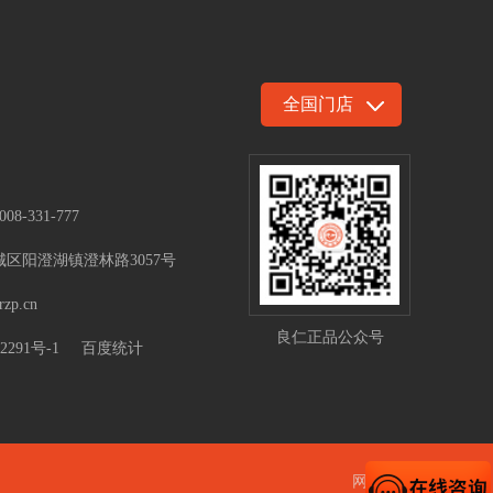
008-331-777
区阳澄湖镇澄林路3057号
rzp.cn
良仁正品公众号
2291号-1
百度统计
网站地图