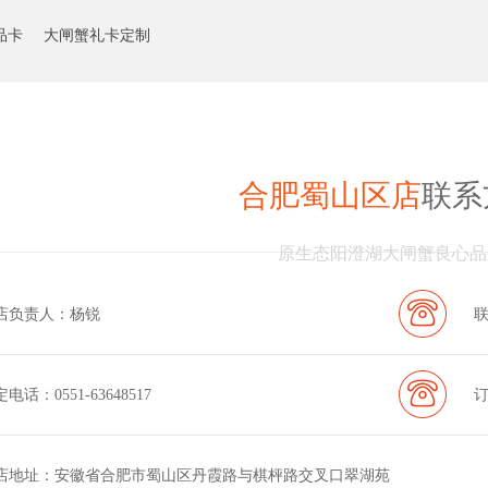
品卡
大闸蟹礼卡定制
合肥蜀山区
店
联系
原生态阳澄湖大闸蟹良心品
店负责人：杨锐
联
电话：0551-63648517
店地址：
安徽省合肥市蜀山区丹霞路与棋枰路交叉口翠湖苑